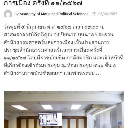
การเมือง ครั้งที่ ๑๑/๒๕๖๗
by
Academy of Moral and Political Sciences
06/06/2567
วันพุธที่ ๕ มิถุนายน พ.ศ. ๒๕๖๗ เวลา ๐๙.๐๐ น.
ศาสตราจารย์กิตติคุณ ดร.ปิยนาถ บุนนาค ประธาน
สำนักธรรมศาสตร์และการเมือง เป็นประธานการ
ประชุมสำนักธรรมศาสตร์และการเมือง ครั้งที่
๑๑/๒๕๖๗ โดยมีราชบัณฑิต ภาคีสมาชิก และเจ้าหน้าที่
ที่เกี่ยวข้องเข้าร่วมประชุม ณ ห้องประชุม ๕๐๑ ชั้น ๕
สำนักงานราชบัณฑิตยสภา และผ่านระบบ …