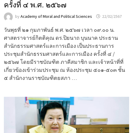
ครั้งที่ ๔ พ.ศ. ๒๕๖๗
by
Academy of Moral and Political Sciences
22/02/2567
วันพุธที่ ๒๑ กุมภาพันธ์ พ.ศ. ๒๕๖๗ เวลา ๐๙.๐๐ น.
ศาสตราจารย์กิตติคุณ ดร.ปิยนาถ บุนนาค ประธาน
สำนักธรรมศาสตร์และการเมือง เป็นประธานการ
ประชุมสำนักธรรมศาสตร์และการเมือง ครั้งที่ ๔ /
๒๕๖๗ โดยมีราชบัณฑิต ภาคีสมาชิก และเจ้าหน้าที่ที่
เกี่ยวข้องเข้าร่วมประชุม ณ ห้องประชุม ๕๐๑-๕๐๓ ชั้น
๕ สำนักงานราชบัณฑิตยสภา …