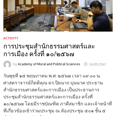
ACTIVITY
การประชุมสำนักธรรมศาสตร์และ
การเมือง ครั้งที่ ๑๐/๒๕๖๗
by
Academy of Moral and Political Sciences
16/05/2567
วันพุธที่ ๑๕ พฤษภาคม พ.ศ. ๒๕๖๗ เวลา ๐๙.๐๐ น.
ศาสตราจารย์กิตติคุณ ดร.ปิยนาถ บุนนาค ประธาน
สำนักธรรมศาสตร์และการเมือง เป็นประธานการ
ประชุมสำนักธรรมศาสตร์และการเมือง ครั้งที่
๑๐/๒๕๖๗ โดยมีราชบัณฑิต ภาคีสมาชิก และเจ้าหน้าที่
ที่เกี่ยวข้องเข้าร่วมประชุม ณ ห้องประชุม ๕๐๑ ชั้น ๕