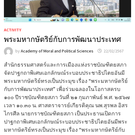
ACTIVITY
พระมหากษัตริย์กับการพัฒนาประเทศ
by
Academy of Moral and Political Sciences
22/02/2567
สำนักธรรมศาสตร์และการเมืองแห่งราชบัณฑิตยสภา
จัดปาฐกถาพิเศษเอกลักษณ์ระบอบประชาธิปไตยอันมี
พระมหากษัตริย์ทรงเป็นประมุข เรื่อง “พระมหากษัตริย์
กับการพัฒนาประเทศ” เพื่อร่วมฉลองในโอกาสครบ
๑๐๐ ปีราชบัณฑิตยสภา วันที่ ๒๑ กุมภาพันธ์ พ.ศ. ๒๕๖๗
เวลา ๑๐.๓๐ น. ศาสตราจารย์เกียรติคุณ นพ.สุรพล อิสร
ไกรศีล นายกราชบัณฑิตยสภา เป็นประธานเปิดการ
ปาฐกถาพิเศษเอกลักษณ์ระบอบประชาธิปไตยอันมีพระ
มหากษัตริย์ทรงเป็นประมุข เรื่อง “พระมหากษัตริย์กับ