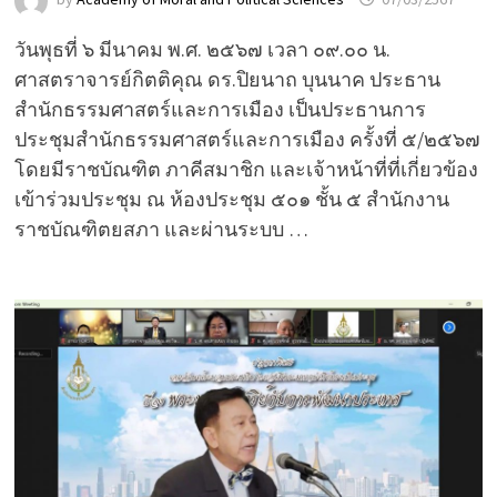
วันพุธที่ ๖ มีนาคม พ.ศ. ๒๕๖๗ เวลา ๐๙.๐๐ น.
ศาสตราจารย์กิตติคุณ ดร.ปิยนาถ บุนนาค ประธาน
สำนักธรรมศาสตร์และการเมือง เป็นประธานการ
ประชุมสำนักธรรมศาสตร์และการเมือง ครั้งที่ ๕/๒๕๖๗
โดยมีราชบัณฑิต ภาคีสมาชิก และเจ้าหน้าที่ที่เกี่ยวข้อง
เข้าร่วมประชุม ณ ห้องประชุม ๕๐๑ ชั้น ๕ สำนักงาน
ราชบัณฑิตยสภา และผ่านระบบ …