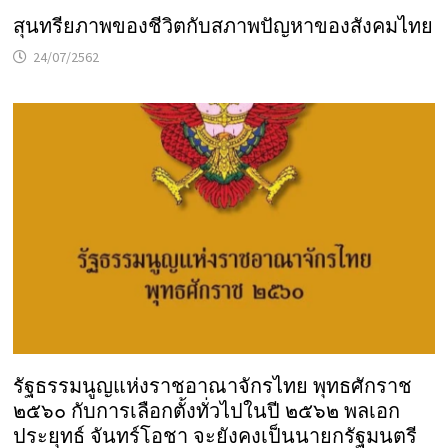
สุนทรียภาพของชีวิตกับสภาพปัญหาของสังคมไทย
24/07/2562
รัฐธรรมนูญแห่งราชอาณาจักรไทย พุทธศักราช
๒๕๖๐ กับการเลือกตั้งทั่วไปในปี ๒๕๖๒ พลเอก
ประยุทธ์ จันทร์โอชา จะยังคงเป็นนายกรัฐมนตรี