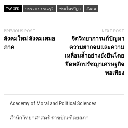
TAGGED
บรรจบ บรรณรุจิ
พระไตรปิฎก
สังคม
Post
Previous
N
PREVIOUS POST
NEXT POST
post:
p
สังคมใหม่ สังคมเสมอ
จิตวิทยาการแก้ปัญหา
navigation
ภาค
ความยากจนและความ
เหลื่อมล้ำอย่างยั่งยืนโดย
ยึดหลักปรัชญาเศรษฐกิจ
พอเพียง
Academy of Moral and Political Sciences
สำนักวิทยาศาสตร์ ราชบัณฑิตยสภา