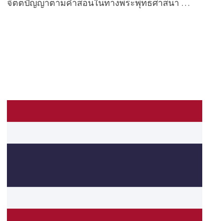
จิตตปัญญาตามคำสอนในทางพระพุทธศาสนา …