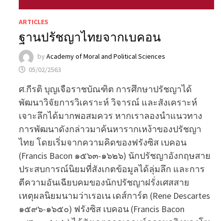
ARTICLES
ฐานปรัชญาไทยจากเบคอน
by
Academy of Moral and Political Sciences
05/02/2563
ศ.กีรติ บุญเจือราชบัณฑิต การศึกษาปรัชญาได้
พัฒนาวิจัยการวิเคราะห์ วิจารณ์ และสังเคราะห์
เจาะลึกได้มากพอสมควร หากเราลองนำแนวทาง
การพัฒนาดังกล่าวมาค้นหารากเหง้าของปรัชญา
ไทย โดยเริ่มจากความคิดของฟรังซิส เบคอน
(Francis Bacon ๑๕๖๓-๑๖๒๖) นักปรัชญาอังกฤษสาย
ประสบการณ์นิยมที่สังเกตข้อมูลได้ลุ่มลึก และการ
ตีความอันเฉียบคมของนักปรัชญาฝรั่งเศสสาย
เหตุผลนิยมนามว่าเรอเน เดส์การ์ต (Rene Descartes
๑๕๙๖-๑๖๕๐) ฟรังซิส เบคอน (Francis Bacon