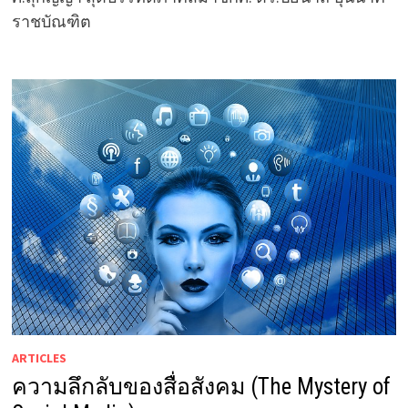
ราชบัณฑิต
ARTICLES
ความลึกลับของสื่อสังคม (The Mystery of