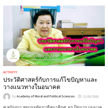
ACTIVITY
ประวัติศาสตร์กับการแก้ไขปัญหาและ
วางแนวทางในอนาคต
by
Academy of Moral and Political Sciences
21/05/2563
ศ.สุกัญญา สุดบรรทัดภาคีสมาชิกศ. ดร.ปิยนาถ บุนนาค