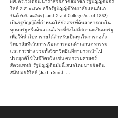
ผศ. ดร.วงเดือน นาราสัจจ์ภาคีสมาชิก รัฐบัญญัติมอร์
ริลล์ ค.ศ. ๑๘๖๒ หรือรัฐบัญญัติวิทยาลัยแลนด์แก
รนต์ ค.ศ. ๑๘๖๒ (Land-Grant College Act of 1862)
เป็นรัฐบัญญัติที่กำหนดให้จัดสรรที่ดินสาธารณะใน
ทุกมลรัฐหรือดินแดนอิสระที่ยังไม่มีสถานะเป็นมลรัฐ
เพื่อให้นำไปหารายได้สำหรับเป็นทุนในการก่อตั้ง
วิทยาลัยที่เน้นการเรียนการสอนด้านเกษตรกรรม
และการช่าง รวมทั้งวิชาชีพอื่นที่สามารถนำไป
ประยุกต์ใช้ในชีวิตจริง เช่น คหกรรมศาสตร์
สัตวแพทย์ รัฐบัญญัติฉบับนี้เสนอโดยนายจัสติน
สมิท มอร์ริลล์ (Justin Smith …