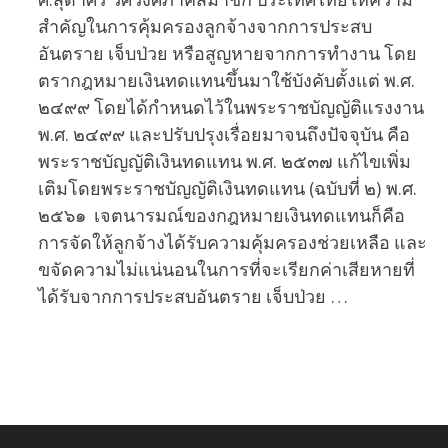
สำคัญในการคุ้มครองลูกจ้างจากการประสบ
อันตราย เจ็บป่วย หรือสูญหายจากการทำงาน โดย
ตรากฎหมายเงินทดแทนขึ้นมาใช้บังคับตั้งแต่ พ.ศ.
๒๔๙๙ โดยได้กำหนดไว้ในพระราชบัญญัติแรงงาน
พ.ศ. ๒๔๙๙ และปรับปรุงเรื่อยมาจนถึงปัจจุบัน คือ
พระราชบัญญัติเงินทดแทน พ.ศ. ๒๕๓๗ แก้ไขเพิ่ม
เติมโดยพระราชบัญญัติเงินทดแทน (ฉบับที่ ๒) พ.ศ.
๒๕๖๑ เจตนารมณ์ของกฎหมายเงินทดแทนก็คือ
การจัดให้ลูกจ้างได้รับความคุ้มครองช่วยเหลือ และ
ขจัดความไม่แน่นอนในการที่จะเรียกค่าเสียหายที่
ได้รับจากการประสบอันตราย เจ็บป่วย …