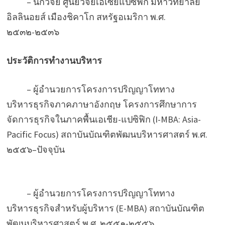
– นักวิจัย ศูนย์วิจัยเอเซียแปซิฟิก มหาวิทยาลัย
อิลลินอยส์ เมืองชิคาโก สหรัฐอเมริกา พ.ศ.
๒๕๓๒-๒๕๓๖
ประวัติการทำงานบริหาร
– ผู้อำนวยการโครงการปริญญาโททาง
บริหารธุรกิจภาคภาษาอังกฤษ โครงการศึกษาการ
จัดการธุรกิจในภาคพื้นเอเชีย-แปซิฟิก (I-MBA: Asia-
Pacific Focus) สถาบันบัณฑิตพัฒนบริหารศาสตร์ พ.ศ.
๒๕๕๖–ปัจจุบัน
– ผู้อำนวยการโครงการปริญญาโททาง
บริหารธุรกิจสำหรับผู้บริหาร (E-MBA) สถาบันบัณฑิต
พัฒนบริหารศาสตร์ พ.ศ. ๒๕๕๑-๒๕๕๖