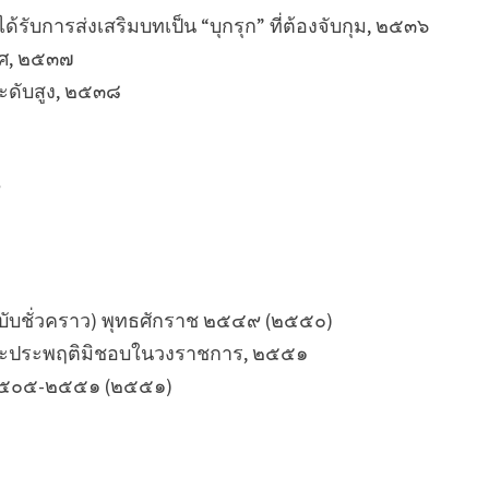
ับการส่งเสริมบทเป็น “บุกรุก” ที่ต้องจับกุม, ๒๕๓๖
ทศ, ๒๕๓๗
ดับสูง, ๒๕๓๘
๙
ชั่วคราว) พุทธศักราช ๒๕๔๙ (๒๕๕๐)
ประพฤติมิชอบในวงราชการ, ๒๕๕๑
 ๒๕๐๕-๒๕๕๑ (๒๕๕๑)