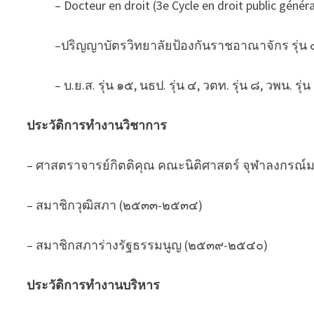
– Docteur en droit (3e Cycle en droit public général
–ปริญญาบัตรวิทยาลัยป้องกันราชอาณาจักร รุ่น
– บ.ย.ส. รุ่น ๑๕, นธป. รุ่น ๔, วตท. รุ่น ๘, วพน. รุ่น
ประวัติการทำงานวิชาการ
– ศาสตราจารย์กิตติคุณ คณะนิติศาสตร์ จุฬาลงกรณ์
– สมาชิกวุฒิสภา (๒๕๓๓-๒๕๓๔)
– สมาชิกสภาร่างรัฐธรรมนูญ (๒๕๓๙-๒๕๔๐)
ประวัติการทำงานบริหาร