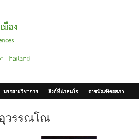
บรรยายวิชาการ
ลิงก์ที่น่าสนใจ
ราชบัณฑิตยสภา
์ อุวรรณโณ