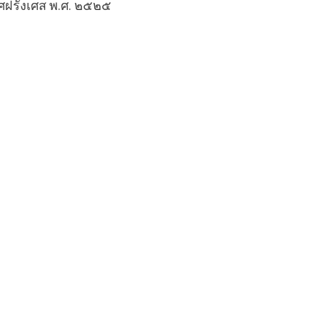
เทศฝรั่งเศส พ.ศ. ๒๕๒๕