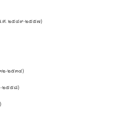
 พ.ศ. ๒๕๔๙-๒๕๕๗)
๒๕๓๒-๒๕๓๔)
๕๗-๒๕๕๘)
)