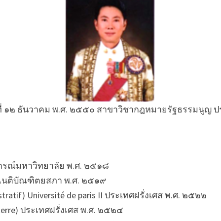
นที่ ๑๒ ธันวาคม พ.ศ. ๒๕๕๐ สาขาวิชากฎหมายรัฐธรรมนูญ 
กรณ์มหาวิทยาลัย พ.ศ. ๒๕๑๘
นติบัณฑิตยสภา พ.ศ. ๒๕๑๙
ratif) Université de paris II ประเทศฝรั่งเศส พ.ศ. ๒๕๒๒
terre) ประเทศฝรั่งเศส พ.ศ. ๒๕๒๔