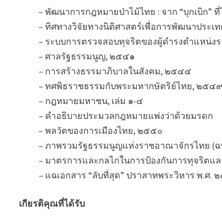
– พัฒนาการกฎหมายป่าไม้ไทย : จาก “บุกเบิก” ที่ได้ร
– ทิศทางวิจัยทางนิติศาสตร์เพื่อการพัฒนาประเ
– ระบบการตรวจสอบทุจริตของผู้ดำรงตำแหน่งระ
– ศาลรัฐธรรมนูญ, ๒๕๔๑
– การสร้างธรรมาภิบาลในสังคม, ๒๕๔๔
– ทศพิธราชธรรมกับพระมหากษัตริย์ไทย, ๒๕๔
– กฎหมายมหาชน, เล่ม ๑-๔
– คำอธิบายประมวลกฎหมายแพ่งว่าด้วยมรดก
– พลวัตของการเมืองไทย, ๒๕๕๐
– ภาพรวมรัฐธรรมนูญแห่งราชอาณาจักรไทย (ฉบับ
– มาตรการและกลไกในการป้องกันการทุจริตและ
– แฉเอกสาร “ลับที่สุด” ปราสาทพระวิหาร พ.ศ.
เกียรติคุณที่ได้รับ