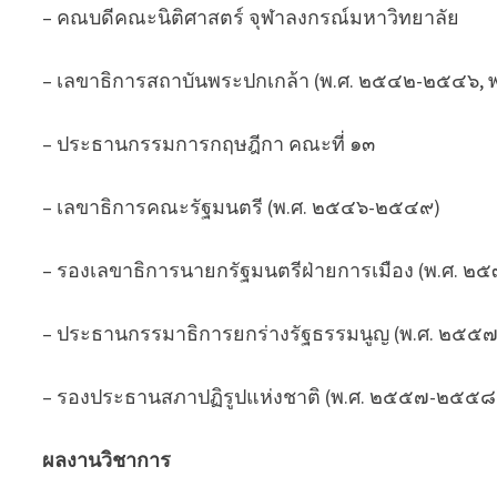
– คณบดีคณะนิติศาสตร์ จุฬาลงกรณ์มหาวิทยาลัย
– เลขาธิการสถาบันพระปกเกล้า (พ.ศ. ๒๕๔๒-๒๕๔๖,
– ประธานกรรมการกฤษฎีกา คณะที่ ๑๓
– เลขาธิการคณะรัฐมนตรี (พ.ศ. ๒๕๔๖-๒๕๔๙)
– รองเลขาธิการนายกรัฐมนตรีฝ่ายการเมือง (พ.ศ. 
– ประธานกรรมาธิการยกร่างรัฐธรรมนูญ (พ.ศ. ๒๕
– รองประธานสภาปฏิรูปแห่งชาติ (พ.ศ. ๒๕๕๗-๒๕๕๘
ผลงานวิชาการ