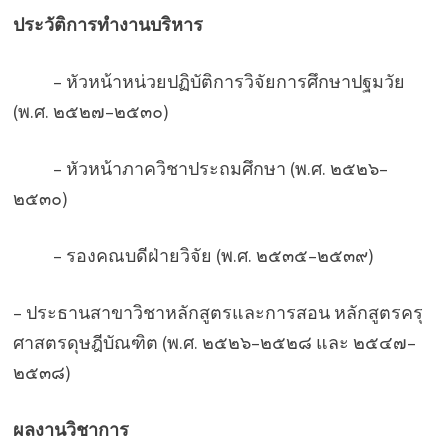
ประวัติการทำงานบริหาร
– หัวหน้าหน่วยปฏิบัติการวิจัยการศึกษาปฐมวัย
(พ.ศ. ๒๕๒๗–๒๕๓๐)
– หัวหน้าภาควิชาประถมศึกษา (พ.ศ. ๒๕๒๖–
๒๕๓๐)
– รองคณบดีฝ่ายวิจัย (พ.ศ. ๒๕๓๕–๒๕๓๙)
– ประธานสาขาวิชาหลักสูตรและการสอน หลักสูตรครุ
ศาสตรดุษฎีบัณฑิต (พ.ศ. ๒๕๒๖–๒๕๒๘ และ ๒๕๔๗–
๒๕๓๘)
ผลงานวิชาการ