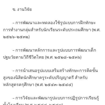
ข. งานวิจัย
– การพัฒนาและทดลองใช้รูปแบบการฝึกทักษะ
การทำงานกลุ่มสำหรับนักเรียนระดับประถมศึกษา (พ.ศ.
๒๕๒๖–๒๕๓๒)
– การพัฒนาหลักการและรูปแบบการพัฒนาเด็ก
ปฐมวัยตามวิถีชีวิตไทย (พ.ศ. ๒๕๒๘–๒๕๓๖)
– การนำเสนอรูปแบบเสริมสร้างทักษะการคิดขั้น
สูงของนิสิตนักศึกษาครูระดับปริญญาตรี สำหรับ
หลักสูตรครุศึกษา (พ.ศ. ๒๕๔๓–๒๕๔๔)
– การวิจัยและพัฒนารูปแบบการปฏิรูปการเรียนรู้
ทั้งโรงเรียน (พ.ศ. ๒๕๔๔–๒๕๔๗)