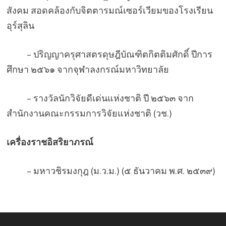
สังคม สอดคล้องกับจิตตารมณ์เซอร์เวียมของโรงเรียน
อุร์สุลิน
– ปริญญาครุศาสตรดุษฎีบัณฑิตกิตติมศักดิ์ ปีการ
ศึกษา ๒๕๖๑ จากจุฬาลงกรณ์มหาวิทยาลัย
– รางวัลนักวิจัยดีเด่นแห่งชาติ ปี ๒๕๖๓ จาก
สำนักงานคณะกรรมการวิจัยแห่งชาติ (วช.)
เครื่องราชอิสริยาภรณ์
– มหาวชิรมงกุฎ (ม.ว.ม.) (๕ ธันวาคม พ.ศ. ๒๕๓๙)