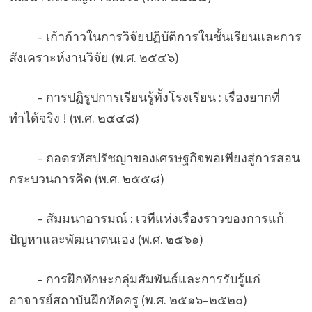
– เก้าก้าวในการวิจัยปฏิบัติการในชั้นเรียนและการ
สังเคราะห์งานวิจัย (พ.ศ. ๒๕๔๖)
– การปฏิรูปการเรียนรู้ทั้งโรงเรียน : เรื่องยากที่
ทำได้จริง ! (พ.ศ. ๒๕๔๘)
– ถอดรหัสปรัชญาของเศรษฐกิจพอเพียงสู่การสอน
กระบวนการคิด (พ.ศ. ๒๕๕๘)
– สัมมนาอารมณ์ : เวทีแห่งเรื่องราวของการแก้
ปัญหาและพัฒนาตนเอง (พ.ศ. ๒๕๖๑)
– การฝึกทักษะกลุ่มสัมพันธ์และการรับรู้แก่
อาจารย์สถาบันฝึกหัดครู (พ.ศ. ๒๕๑๖–๒๕๒๐)